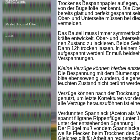
FMBC Austria
Trockenes Bespannpapier auflegen, 
von der Bügelfolie her kennt. Die O
bereits glatt und perfekt gespannt se
Ober- und Unterseite müssen bei di
vermeiden.
Modellflug und ÖAeC
Das Bauteil muss immer symmetrisch
Links
kräfte entwickelt. Ober- und Untersei
nen Zustand zu lackieren. Beide Seit
Dann 12h trocken lassen. In keinem Fa
aufgespannt werden! Er muß beidseitig
Verspannungen.
Kleine Verzüge können hierbei entst
Die Bespannung mit dem Blumensprüh
bitte ebensowenig wundern, die gehen 
feuchten Zustand nicht berührt werde
Verzüge können nach der Trocknung m
genutzt, um letzte Korrekturen vor 
alle Verzüge herauszuföhnen ist ein
Verdünnten Spannlack (Aceton als V
spannt filigrane Rippenflügel (unter
unter der entstehenden Spannung!
Der Flügel muß vor dem Spannlackauf
weiße Flecken beim Trocknen des S
Gleiches gilt für Arbeit an regnerisc