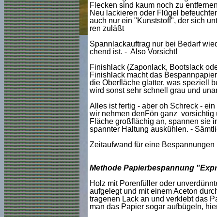
Flecken sind kaum noch zu entfernen,
Neu lackieren oder Flügel befeuchten
auch nur ein "Kunststoff", der sich 
ren zuläßt
Spannlackauftrag nur bei Bedarf wied
chend ist. - Also Vorsicht!
Finishlack (Zaponlack, Bootslack oder
Finishlack macht das Bespannpapier 
die Oberfläche glatter, was speziell 
wird sonst sehr schnell grau und una
Alles ist fertig - aber oh Schreck - e
wir nehmen denFön ganz vorsichtig un
Fläche großflächig an, spannen sie in
spannter Haltung auskühlen. - Sämtl
Zeitaufwand für eine Bespannungen 
Methode Papierbespannung "Exp
Holz mit Porenfüller oder unverdünnt
aufgelegt und mit einem Aceton durch
tragenen Lack an und verklebt das P
man das Papier sogar aufbügeln, hier