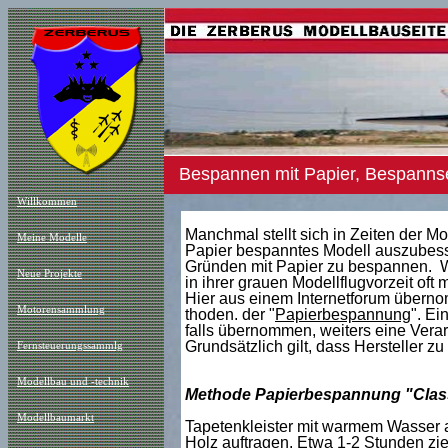
Bespannen mit Papier, Bespannse
Willkommen
Manchmal stellt sich in Zeiten der M
Meine Modelle
Papier bespanntes Modell auszubess
Gründen mit Papier zu bespannen. Wi
Neue Projekt
e
in ihrer grauen Modellflugvorzeit oft 
Hier aus einem Internetforum überno
Motorensammlung
thoden. der "
Papierbespannung
". Ei
falls übernommen, weiters eine Verar
Grundsätzlich gilt, dass Hersteller z
Fernsteuerungssammlg
Modellbau und -technik
Methode Papierbespannung "Clas
Modellbaumarkt
Tapetenkleister mit warmem Wasser anr
Holz auftragen. Etwa 1-2 Stunden zi