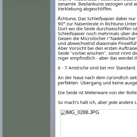
gesamte Beplankung gezogen und an d
Verklebung abgeschliffen.
chtung: Das Schleifpapier dabei nur
A
90° zur Nasenleiste in Richtung Unter
Dort wo die Seide durchgeschliffen ist
Schleifpapier noch mehrmals über die
Gegen die Microlöcher ("Nadellöcher"
und abwechselnd diagonale Pinselfü
Aber Vorsicht bei den ersten Aufträgen
Seide "vorbei wischen", sonst rinnt d
niger empfindlich - aber das werdet ihr
6 - 7 Anstriche sind bei mir Standard.
An der Nase nach dem (gründlich getr
perfekten Übergang und keine ausgef
Die Seide ist Meterware von der Rolle
So mach's halt ich, aber jede andere L