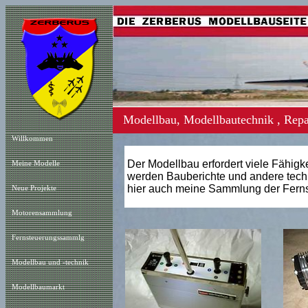
Modellbau, Modellbautechnik , Repa
Willkommen
Der Modellbau erfordert viele Fähigk
Meine Modelle
werden Bauberichte und andere tech
hier auch meine Sammlung der Ferns
Neue Projekt
e
Motorensammlung
Fernsteuerungssammlg
Modellbau und -technik
Modellbaumarkt