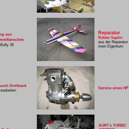
Reparatur
ung von
Robbe Saphir
mflanschen
aus der Reparatur
Bully 35
mein Eigentum
usch Drehbank
Service eines HP
earbeiten
KURT's TURBO