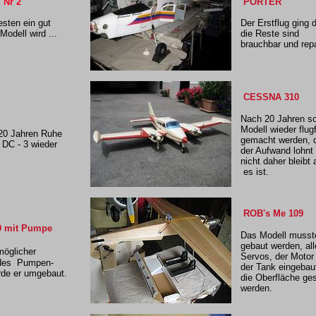
 Nr 2
PORTER
sten ein gut
Der Erstflug ging 
Modell wird ...
die Reste sind
brauchbar und rep
CESSNA 310
Nach 20 Jahren so
Modell wieder flug
20 Jahren Ruhe
gemacht werden, 
 DC - 3 wieder
der Aufwand lohnt 
nicht daher bleibt 
es ist.
ROB's Me 109
0 mit Pumpe
Das Modell musste
gebaut werden, all
öglicher
Servos, der Motor
des Pumpen-
der Tank eingebau
de er umgebaut.
die
Oberfläche ges
werden.