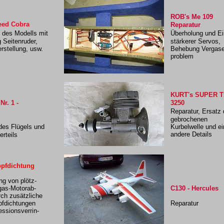
ROB's Me 109
eed Cobra
Reparatur
 des Modells mit
Überholung und E
 Seitenruder,
stärkerer Servos,
stellung, usw.
Behebung Vergase
problem
KURT's SUPER 
r. 1 -
3250
Reparatur, Ersatz 
gebrochenen
des Flügels und
Kurbelwelle und e
andere Details
rteils
opfdichtung
ng von plötz-
gas-Motorab-
C130 - Hercules
rch zusätzliche
pfdichtungen
Reparatur
ssionsverrin-