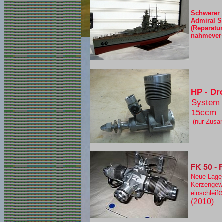
Schwerer 
Admiral S
(Reparatur,
nahmever
HP - D
System 
15ccm
(nur Zus
FK 50 - 
Neue Lage
Kerzengewi
einschleif
(2010)