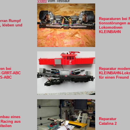
Video
vom Testlauf
Reparaturen bei 
erran Rumpf
tionsstörungen a
, kleben und
Lokomotiven
KLEINBAHN
en bei
Reparatur moder
 GRRT-ABC
KLEINBAHN-Lok
S-ABC
für einen Freund
nbau eines
Reparatur
Racing aus
Catalina 2
lteilen