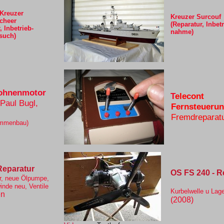
Kreuzer
Kreuzer Surcouf
cheer
(Reparatur, Inbetr
 Inbetrieb-
nahme)
such)
rohnenmotor
T
elecont
Paul Bugl,
Fernsteueru
Fremdreparat
ammenbau)
Reparatur
OS FS 240 - R
r, neue Ölpumpe,
nde neu, Ventile
Kurbelwelle u Lag
en
(2008)