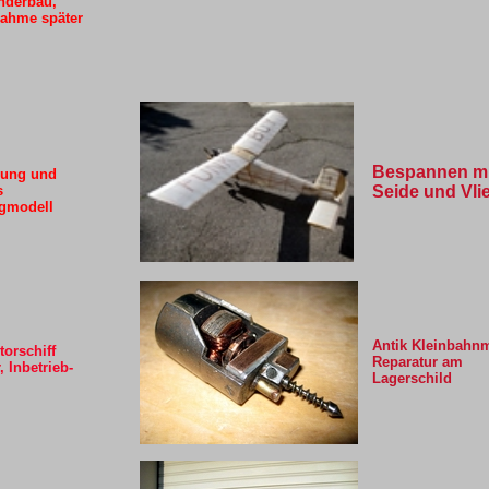
nderbau,
nahme später
Bespannen mit
rung und
s
Seide und Vli
gmodell
Antik Kleinbahn
orschiff
Reparatur am
 Inbetrieb-
Lagerschild