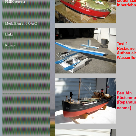
Modellstä
FMBC Austria
Inbetrieb
Modellflug und ÖAeC
Links
Taxi 1
Kontakt
Restaurie
Aufbau al
Wasserflu
Ben Ain
Küstenmot
(Reparatur,
)
nahme