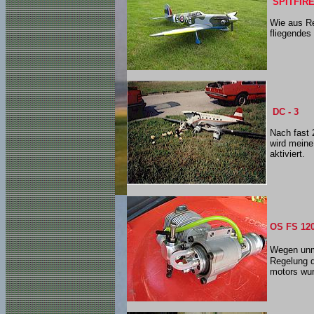
SPITFIRE
Wie aus Re
fliegendes 
DC - 3
Nach fast 
wird meine
aktiviert.
OS FS 12
Wegen unm
Regelung 
motors wur