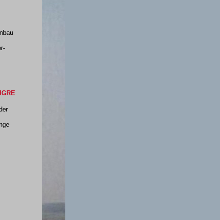
inbau
r-
TIGRE
der
inge