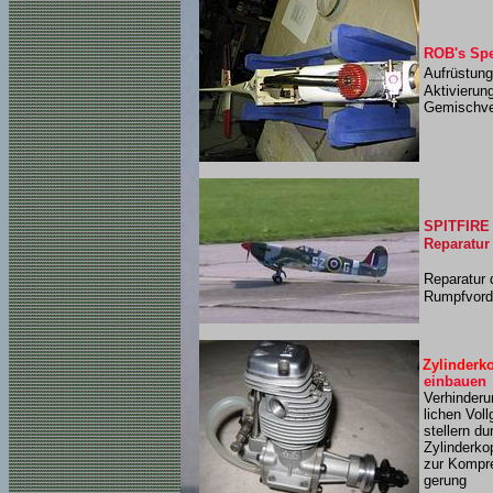
ROB's Sp
Aufrüstung
Aktivierung
Gemischver
SPITFIRE N
Reparatur
Reparatur 
Rumpfvorde
Zylinderk
einbauen
Verhinderu
lichen Voll
stellern du
Zylinderko
zur Kompre
gerung