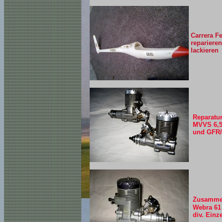
Carrera F
reparieren
lackieren
Reparatur
MVVS 6,5
und GFR/
Zusamme
Webra 61 
div. Einze