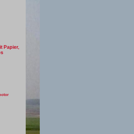
 Papier,
es
motor