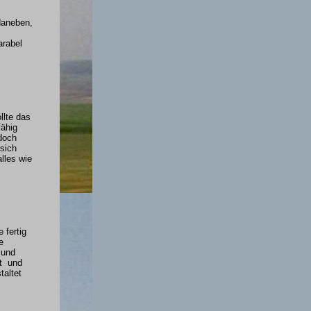
daneben,
arabel
llte das
fähig
doch
sich
alles wie
 fertig
e
 und
t und
taltet