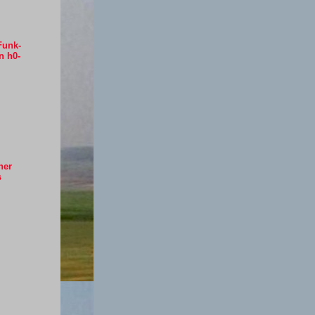
Funk-
n h0-
ner
s