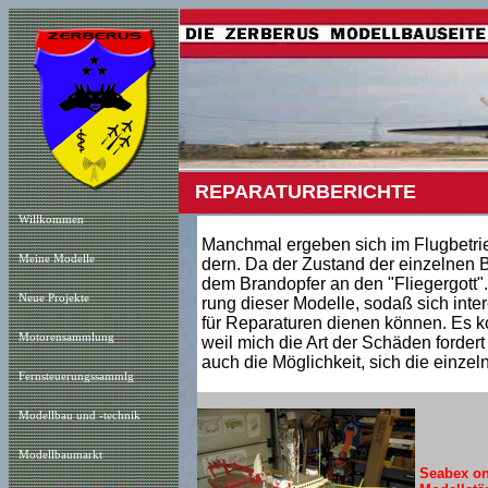
REPARATURBERICHTE
Willkommen
Manchmal ergeben sich im Flugbetrie
Meine Modelle
dern. Da der Zustand der einzelnen B
dem Brandopfer an den "Fliegergott". 
Neue Projekt
e
rung dieser Modelle, sodaß sich inte
für Reparaturen dienen können. Es ko
Motorensammlung
weil mich die Art der Schäden fordert
auch die Möglichkeit, sich die einze
Fernsteuerungssammlg
Modellbau und -technik
Modellbaumarkt
Seabex o