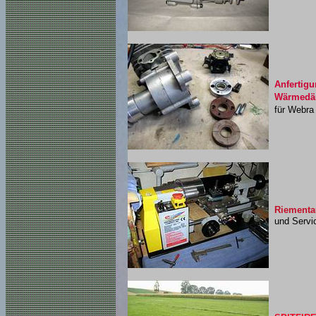
Anfertig
Wärmedäm
für Webra 
Riementa
und Servic