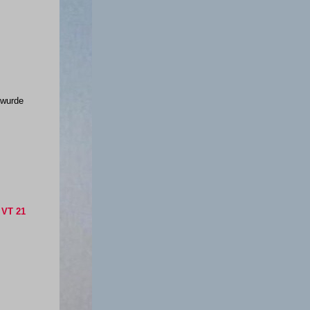
 wurde
 VT 21