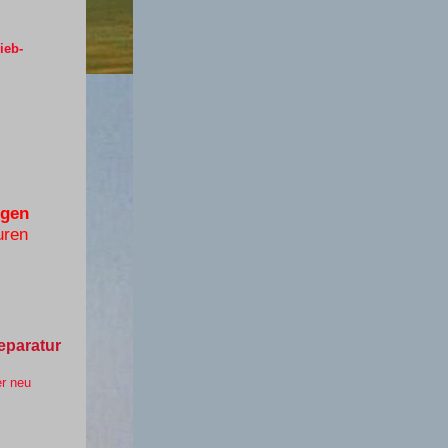
ieb-
ngen
uren
eparatur
er neu