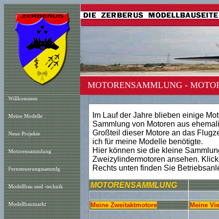
MOTORENSAMMLUNG - MOTO
Willkommen
Im Lauf der Jahre blieben einige Mo
Meine Modelle
Sammlung von Motoren aus ehemalige
Großteil dieser Motore an das Flugz
Neue Projekt
e
ich für meine Modelle benötigte.
Hier können sie die kleine Sammlun
Motorensammlung
Zweizylindermotoren ansehen. Klicken 
Rechts unten finden Sie Betriebsanle
Fernsteuerungssammlg
MOTORENSAMMLUNG
Modellbau und -technik
Modellbaumarkt
Meine Zweitaktmotore
Meine Vie