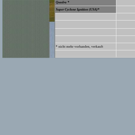
Quadra
*
Super Cyclone Ignition (USA)
*
* nicht mehr vorhanden, verkauft