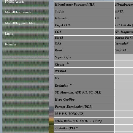
FMBC Austria
Hirtenberger Patronenf.(HP)
Hirtenberge
Taifun
ENYA
Modellflugfreunde
Hörnlein
OS
Modellflug und ÖAeC
Engel-FOK
PH
400 AR
(
COX
SY
, Magnum,
Links
ENYA
Kavan FK 5
OPS
Yamada
*
Kontakt
Rossi
WEBRA
Super Tigre
*
Cipola
WEBRA
OS
*
Evolution
SY, Magnum, ASP, PH, SC,
DLE
Hype Coolfire
Permot ,Drenkhahn (DDR)
M V V S, TONO
(CS)
MDS, RMX, MK, KMD, ...
(RUS)
Jaskolka (PL)
*